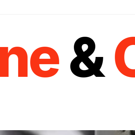
e
&
Of