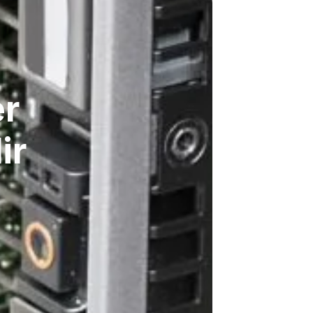
er
ir