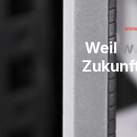
WWWI
Weil
w
Zukunft