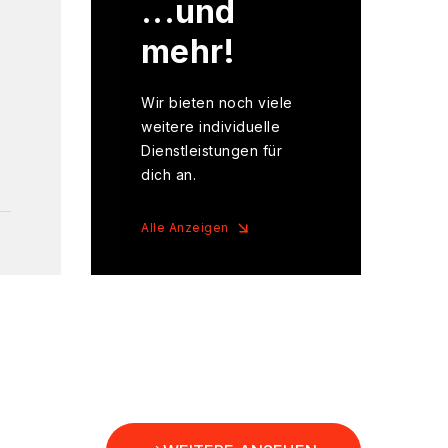
...und
mehr!
Wir bieten noch viele
weitere individuelle
Dienstleistungen für
dich an.
Alle Anzeigen