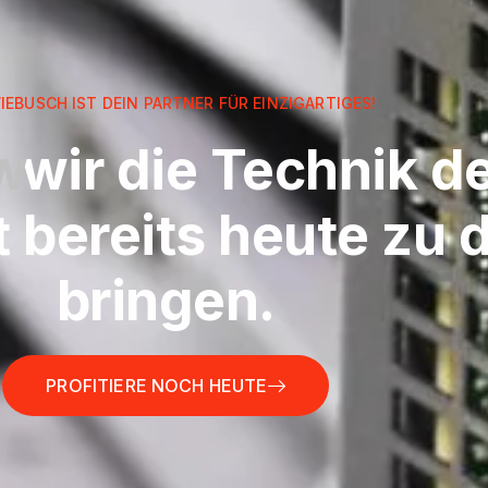
EBUSCH IST DEIN PARTNER FÜR EINZIGARTIGES!
w
wir die Technik d
 bereits heute zu d
bringen.
PROFITIERE NOCH HEUTE