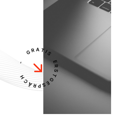
G
R
A
-
T
I
S
H
C
E
R
Ä
S
R
T
P
G
S
E