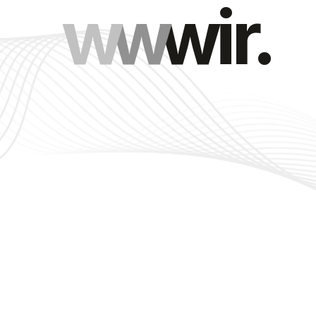
w
w
wir.